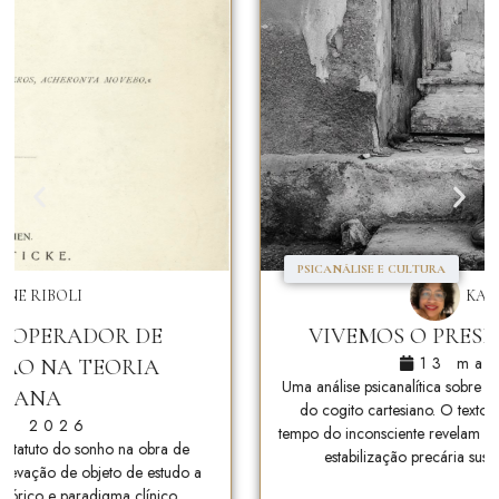
PSICANÁLISE E CULTURA
 RIBOLI
KARINE
OPERADOR DE
VIVEMOS O PRESEN
13 maio
 NA TEORIA
Uma análise psicanalítica sobre a ilu
ANA
do cogito cartesiano. O texto dis
, 2026
tempo do inconsciente revelam que o
tatuto do sonho na obra de
estabilização precária sustentad
ação de objeto de estudo a
co e paradigma clínico.