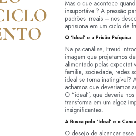
Mas o que acontece quando
 CICLO
insuportável? A pressão pa
padrões irreais – nos des
aprisiona em um ciclo de fr
ENTO
O ‘Ideal’ e a Prisão Psíquica
Na psicanálise, Freud intro
imagem que projetamos de 
alimentado pelas expectat
família, sociedade, redes 
ideal se torna inatingível
achamos que deveríamos se
O “ideal”, que deveria nos 
transforma em um algoz impl
insignificantes.
A Busca pelo ‘Ideal’ e o Cans
O desejo de alcançar esse 