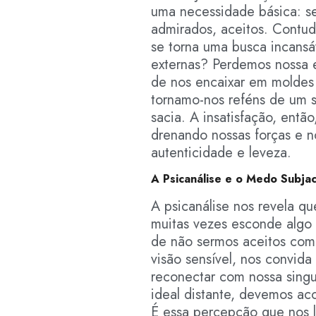
uma necessidade básica: s
admirados, aceitos. Contu
se torna uma busca incansá
externas? Perdemos nossa e
de nos encaixar em moldes
tornamo-nos reféns de um 
sacia. A insatisfação, entã
drenando nossas forças e 
autenticidade e leveza.
A Psicanálise e o Medo Subja
A psicanálise nos revela q
muitas vezes esconde algo
de não sermos aceitos com
visão sensível, nos convida 
reconectar com nossa singu
ideal distante, devemos ac
É essa percepção que nos l