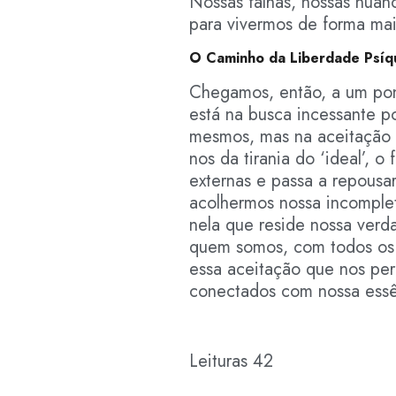
Nossas falhas, nossas nuan
para vivermos de forma mais
O Caminho da Liberdade Psíq
Chegamos, então, a um pont
está na busca incessante p
mesmos, mas na aceitação d
nos da tirania do ‘ideal’, o
externas e passa a repousa
acolhermos nossa incomple
nela que reside nossa verda
quem somos, com todos os n
essa aceitação que nos per
conectados com nossa essê
Leituras
42